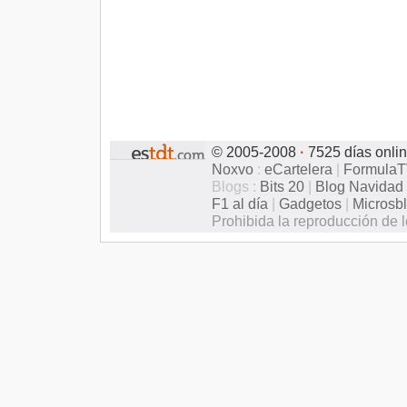
© 2005-2008
·
7525 días onli
Noxvo
:
eCartelera
|
Formula
Blogs :
Bits 20
|
Blog Navidad
F1 al día
|
Gadgetos
|
Microsb
Prohibida la reproducción de l