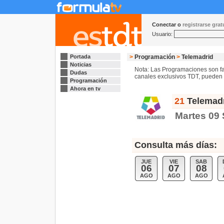
Conectar o
registrarse gra
Usuario:
Portada
>
Programación
>
Telemadrid
Noticias
Nota: Las Programaciones son fac
Dudas
canales exclusivos TDT, pueden s
Programación
Ahora en tv
21
Telemadr
Martes 09
Consulta más días:
JUE
VIE
SAB
06
07
08
AGO
AGO
AGO