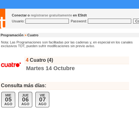
Conectar o
registrarse gratuitamente
en EStdt
Usuario:
Password:
Programación
>
Cuatro
Nota: Las Programaciones son facilitadas por las cadenas y, en especial en los canales
exclusivos TDT, pueden sufrir modificaciones sin previo aviso.
4
Cuatro (4)
Martes 14 Octubre
Consulta más días:
MIE
JUE
VIE
05
06
07
AGO
AGO
AGO