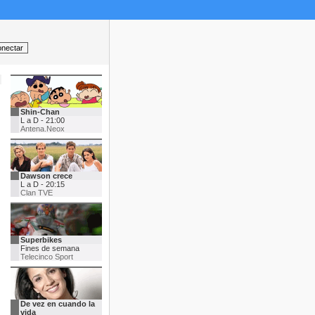
Shin-Chan
L a D - 21:00
Antena.Neox
Dawson crece
L a D - 20:15
Clan TVE
Superbikes
Fines de semana
Telecinco Sport
De vez en cuando la
vida