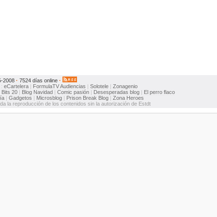
5-2008
·
7524 días online
·
:
eCartelera
|
FormulaTV
Audiencias
|
Solotele
|
Zonagenio
:
Bits 20
|
Blog Navidad
|
Comic pasión
|
Desesperadas blog
|
El perro flaco
ía
|
Gadgetos
|
Microsblog
|
Prison Break Blog
|
Zona Heroes
ida la reproducción de los contenidos sin la autorización de Estdt