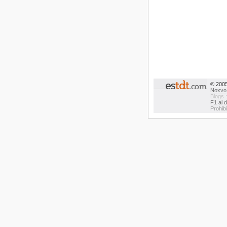
© 200
Noxvo
Blogs 
F1 al d
Prohib