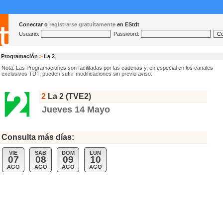
Conectar o
registrarse gratuitamente
en EStdt
Usuario:
Password:
Programación
>
La 2
Nota: Las Programaciones son facilitadas por las cadenas y, en especial en los canales
exclusivos TDT, pueden sufrir modificaciones sin previo aviso.
2
La 2 (TVE2)
Jueves 14 Mayo
Consulta más días:
VIE
SAB
DOM
LUN
07
08
09
10
AGO
AGO
AGO
AGO