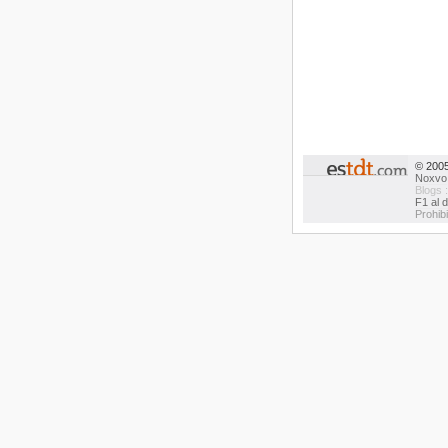
© 200
Noxvo
Blogs 
F1 al d
Prohib