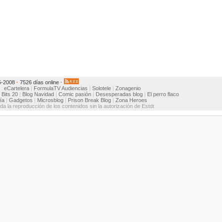
5-2008
·
7526 días online
·
:
eCartelera
|
FormulaTV
Audiencias
|
Solotele
|
Zonagenio
:
Bits 20
|
Blog Navidad
|
Comic pasión
|
Desesperadas blog
|
El perro flaco
ía
|
Gadgetos
|
Microsblog
|
Prison Break Blog
|
Zona Heroes
ida la reproducción de los contenidos sin la autorización de Estdt