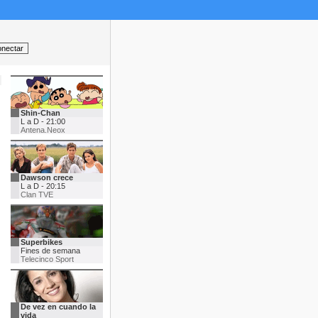
Shin-Chan
L a D - 21:00
Antena.Neox
Dawson crece
L a D - 20:15
Clan TVE
Superbikes
Fines de semana
Telecinco Sport
De vez en cuando la
vida