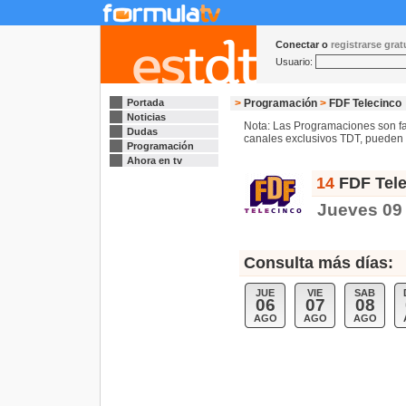
Conectar o
registrarse gra
Usuario:
Portada
>
Programación
>
FDF Telecinco
Noticias
Nota: Las Programaciones son fac
Dudas
canales exclusivos TDT, pueden s
Programación
Ahora en tv
14
FDF Tele
Jueves 09 
Consulta más días:
JUE
VIE
SAB
06
07
08
AGO
AGO
AGO