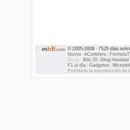
© 2005-2008
·
7525 días onli
Noxvo
:
eCartelera
|
Formula
Blogs :
Bits 20
|
Blog Navidad
F1 al día
|
Gadgetos
|
Microsb
Prohibida la reproducción de l