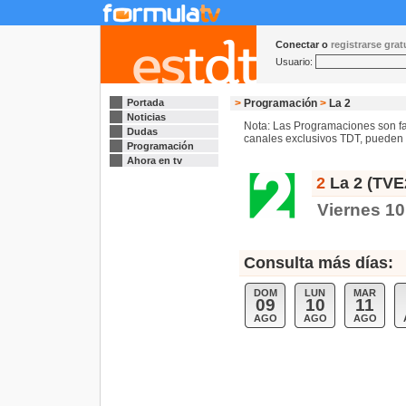
Conectar o
registrarse gra
Usuario:
Portada
>
Programación
>
La 2
Noticias
Nota: Las Programaciones son fac
Dudas
canales exclusivos TDT, pueden s
Programación
Ahora en tv
2
La 2 (TVE
Viernes 10
Consulta más días:
DOM
LUN
MAR
09
10
11
AGO
AGO
AGO