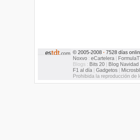
© 2005-2008
·
7528 días onli
Noxvo
:
eCartelera
|
Formula
Blogs :
Bits 20
|
Blog Navidad
F1 al día
|
Gadgetos
|
Microsb
Prohibida la reproducción de l