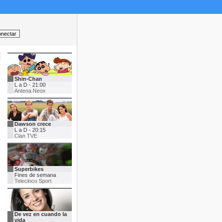
Shin-Chan
L a D - 21:00
Antena.Neox
Dawson crece
L a D - 20:15
Clan TVE
Superbikes
Fines de semana
Telecinco Sport
De vez en cuando la
vida