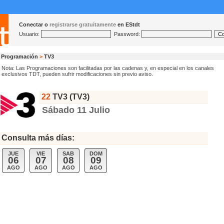
Conectar o
registrarse gratuitamente
en EStdt
Usuario:
Password:
Programación
>
TV3
Nota: Las Programaciones son facilitadas por las cadenas y, en especial en los canales
exclusivos TDT, pueden sufrir modificaciones sin previo aviso.
22
TV3 (TV3)
Sábado 11 Julio
Consulta más días:
JUE
VIE
SAB
DOM
06
07
08
09
AGO
AGO
AGO
AGO