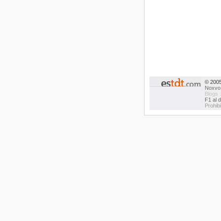
© 200
Noxvo
Blogs 
F1 al d
Prohib