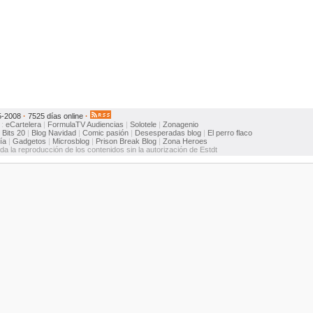
5-2008
·
7525 días online
·
:
eCartelera
|
FormulaTV
Audiencias
|
Solotele
|
Zonagenio
:
Bits 20
|
Blog Navidad
|
Comic pasión
|
Desesperadas blog
|
El perro flaco
ía
|
Gadgetos
|
Microsblog
|
Prison Break Blog
|
Zona Heroes
ida la reproducción de los contenidos sin la autorización de Estdt