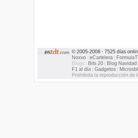
© 2005-2008
·
7525 días onli
Noxvo
:
eCartelera
|
Formula
Blogs :
Bits 20
|
Blog Navidad
F1 al día
|
Gadgetos
|
Microsb
Prohibida la reproducción de l