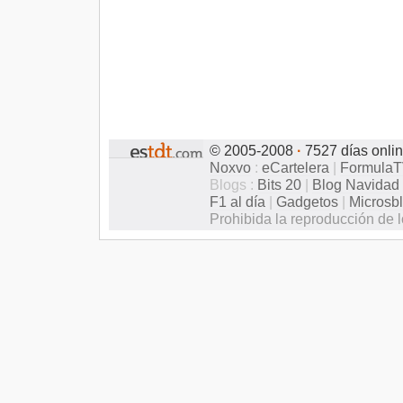
© 2005-2008
·
7527 días onli
Noxvo
:
eCartelera
|
Formula
Blogs :
Bits 20
|
Blog Navidad
F1 al día
|
Gadgetos
|
Microsb
Prohibida la reproducción de l