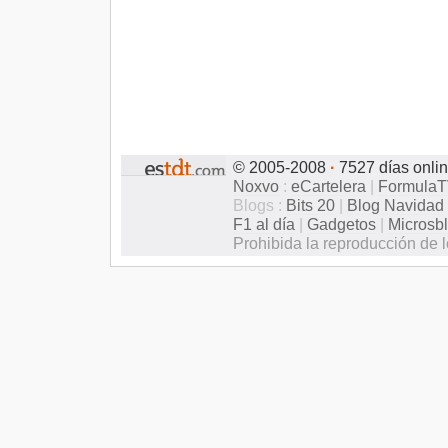
© 2005-2008
·
7527 días onli
Noxvo
:
eCartelera
|
Formula
Blogs :
Bits 20
|
Blog Navidad
F1 al día
|
Gadgetos
|
Microsb
Prohibida la reproducción de l