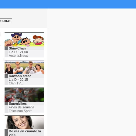
Shin-Chan
L a D - 21:00
Antena.Neox
Dawson crece
L a D - 20:15
Clan TVE
Superbikes
Fines de semana
Telecinco Sport
De vez en cuando la
vida