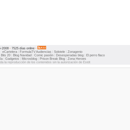
5-2008
·
7525 días online
·
:
eCartelera
|
FormulaTV
Audiencias
|
Solotele
|
Zonagenio
:
Bits 20
|
Blog Navidad
|
Comic pasión
|
Desesperadas blog
|
El perro flaco
ía
|
Gadgetos
|
Microsblog
|
Prison Break Blog
|
Zona Heroes
ida la reproducción de los contenidos sin la autorización de Estdt