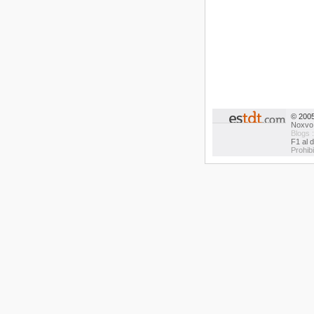
© 200
Noxvo
Blogs 
F1 al d
Prohib