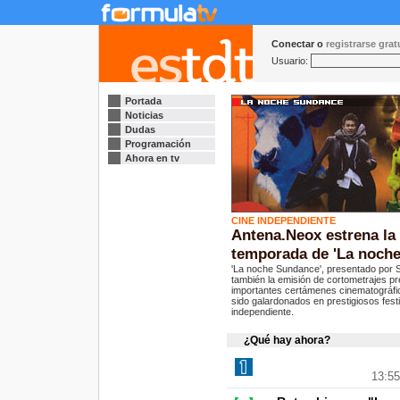
Conectar o
registrarse gra
Usuario:
Portada
Noticias
Dudas
Programación
Ahora en tv
CINE INDEPENDIENTE
Antena.Neox estrena la 
temporada de 'La noch
'La noche Sundance', presentado por S
también la emisión de cortometrajes p
importantes certámenes cinematográfic
sido galardonados en prestigiosos fest
independiente.
¿Qué hay ahora?
13:55 