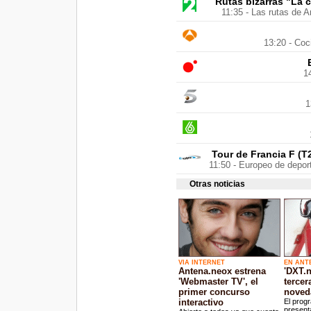
Rutas bizarras "La cr
11:35 - Las rutas de A
13:20 - Coc
1
1
Tour de Francia F (T20
11:50 - Europeo de depor
Otras noticias
VIA INTERNET
EN ANT
Antena.neox estrena
'DXT.n
'Webmaster TV', el
terce
primer concurso
noved
interactivo
El prog
presenta