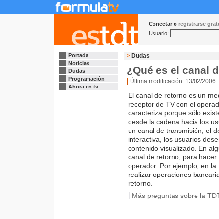
Conectar o
registrarse gra
Usuario:
Portada
>
Dudas
Noticias
¿Qué es el canal d
Dudas
Programación
Última modificación: 13/02/2006
Ahora en tv
El canal de retorno es un me
receptor de TV con el operado
caracteriza porque sólo exist
desde la cadena hacia los us
un canal de transmisión, el de
interactiva, los usuarios des
contenido visualizado. En al
canal de retorno, para hacer l
operador. Por ejemplo, en la t
realizar operaciones bancaria
retorno.
Más preguntas sobre la TD