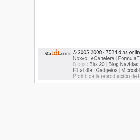
© 2005-2008
·
7524 días onli
Noxvo
:
eCartelera
|
Formula
Blogs :
Bits 20
|
Blog Navidad
F1 al día
|
Gadgetos
|
Microsb
Prohibida la reproducción de l