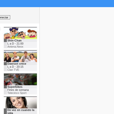
Shin-Chan
L a D - 21:00
Antena.Neox
Dawson crece
L a D - 20:15
Clan TVE
Superbikes
Fines de semana
Telecinco Sport
De vez en cuando la
vida