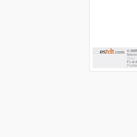
© 200
Noxvo
Blogs 
F1 al d
Prohib