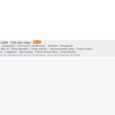
5-2008
·
7525 días online
·
:
eCartelera
|
FormulaTV
Audiencias
|
Solotele
|
Zonagenio
:
Bits 20
|
Blog Navidad
|
Comic pasión
|
Desesperadas blog
|
El perro flaco
ía
|
Gadgetos
|
Microsblog
|
Prison Break Blog
|
Zona Heroes
ida la reproducción de los contenidos sin la autorización de Estdt