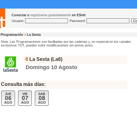
Conectar o
registrarse gratuitamente
en EStdt
Usuario:
Password:
Programación
>
La Sexta
Nota: Las Programaciones son facilitadas por las cadenas y, en especial en los canales
exclusivos TDT, pueden sufrir modificaciones sin previo aviso.
6
La Sexta (La6)
Domingo 10 Agosto
Consulta más días:
JUE
VIE
SAB
06
07
08
AGO
AGO
AGO