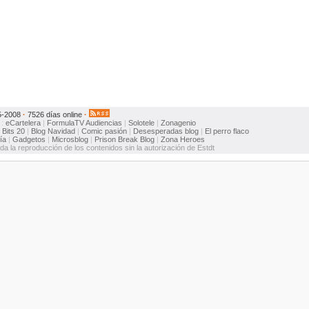
5-2008
·
7526 días online
·
:
eCartelera
|
FormulaTV
Audiencias
|
Solotele
|
Zonagenio
:
Bits 20
|
Blog Navidad
|
Comic pasión
|
Desesperadas blog
|
El perro flaco
ía
|
Gadgetos
|
Microsblog
|
Prison Break Blog
|
Zona Heroes
ida la reproducción de los contenidos sin la autorización de Estdt