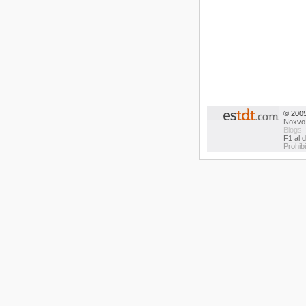
© 200
Noxvo
Blogs 
F1 al d
Prohib