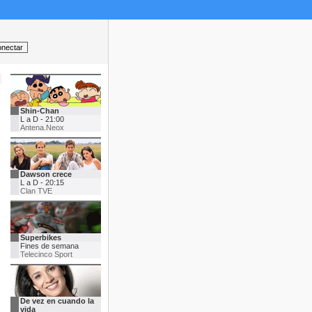
Shin-Chan
L a D - 21:00
Antena.Neox
Dawson crece
L a D - 20:15
Clan TVE
Superbikes
Fines de semana
Telecinco Sport
De vez en cuando la
vida