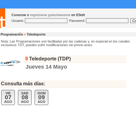
Conectar o
registrarse gratuitamente
en EStdt
Usuario:
Password:
Programación
>
Teledeporte
Nota: Las Programaciones son facilitadas por las cadenas y, en especial en los canales
exclusivos TDT, pueden sufrir modificaciones sin previo aviso.
9
Teledeporte (TDP)
Jueves 14 Mayo
Consulta más días:
VIE
SAB
DOM
07
08
09
AGO
AGO
AGO