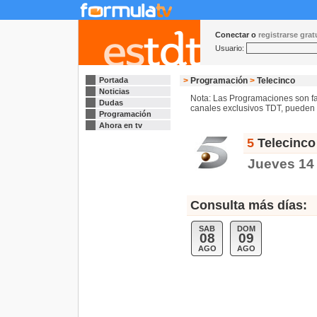
Conectar o
registrarse gra
Usuario:
Portada
>
Programación
>
Telecinco
Noticias
Nota: Las Programaciones son fac
Dudas
canales exclusivos TDT, pueden s
Programación
Ahora en tv
5
Telecinco
Jueves 14
Consulta más días:
SAB
DOM
08
09
AGO
AGO