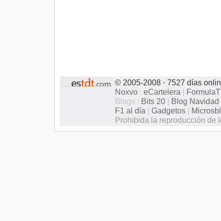
© 2005-2008
·
7527 días onli
Noxvo
:
eCartelera
|
Formula
Blogs :
Bits 20
|
Blog Navidad
F1 al día
|
Gadgetos
|
Microsb
Prohibida la reproducción de l