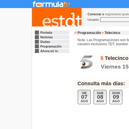
Conectar o
registrarse gra
Usuario:
Portada
>
Programación
>
Telecinco
Noticias
Nota: Las Programaciones son fac
Dudas
canales exclusivos TDT, pueden s
Programación
Ahora en tv
5
Telecinco
Viernes 1
Consulta más días:
VIE
SAB
DOM
07
08
09
AGO
AGO
AGO