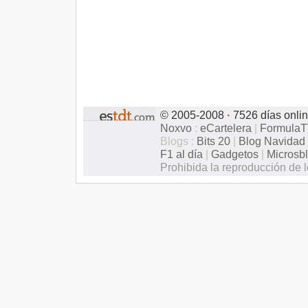
© 2005-2008
·
7526 días onli
Noxvo
:
eCartelera
|
Formula
Blogs :
Bits 20
|
Blog Navidad
F1 al día
|
Gadgetos
|
Microsb
Prohibida la reproducción de l