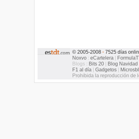
© 2005-2008
·
7525 días onli
Noxvo
:
eCartelera
|
Formula
Blogs :
Bits 20
|
Blog Navidad
F1 al día
|
Gadgetos
|
Microsb
Prohibida la reproducción de l