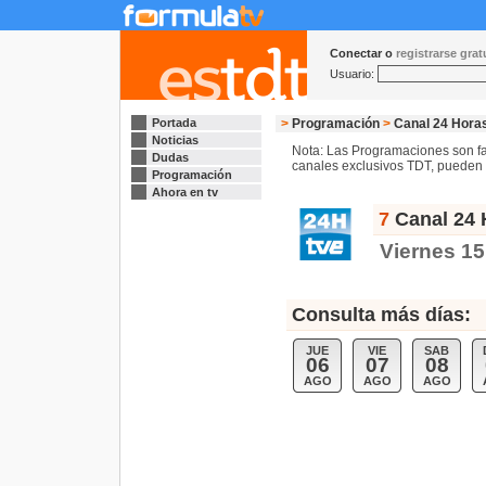
Conectar o
registrarse gra
Usuario:
Portada
>
Programación
>
Canal 24 Hora
Noticias
Nota: Las Programaciones son fac
Dudas
canales exclusivos TDT, pueden s
Programación
Ahora en tv
7
Canal 24 
Viernes 1
Consulta más días:
JUE
VIE
SAB
06
07
08
AGO
AGO
AGO