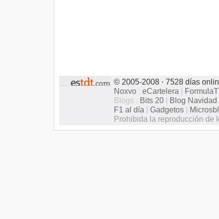
© 2005-2008
·
7528 días onli
Noxvo
:
eCartelera
|
Formula
Blogs :
Bits 20
|
Blog Navidad
F1 al día
|
Gadgetos
|
Microsb
Prohibida la reproducción de l