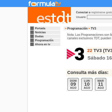
Conectar o
registrarse gra
Usuario:
Portada
>
Programación
>
TV3
Noticias
Nota: Las Programaciones son fac
Dudas
canales exclusivos TDT, pueden s
Programación
Ahora en tv
22
TV3 (TV3
Sábado 1
Consulta más días:
DOM
LUN
MAR
09
10
11
AGO
AGO
AGO