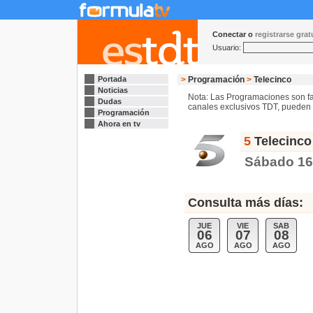
Conectar o
registrarse gra
Usuario:
Portada
>
Programación
>
Telecinco
Noticias
Nota: Las Programaciones son fac
Dudas
canales exclusivos TDT, pueden s
Programación
Ahora en tv
5
Telecinco
Sábado 1
Consulta más días:
JUE
VIE
SAB
06
07
08
AGO
AGO
AGO