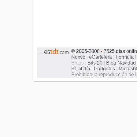
© 2005-2008
·
7525 días onli
Noxvo
:
eCartelera
|
Formula
Blogs :
Bits 20
|
Blog Navidad
F1 al día
|
Gadgetos
|
Microsb
Prohibida la reproducción de l