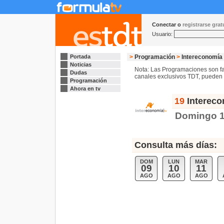
Conectar o
registrarse gra
Usuario:
Portada
>
Programación
>
Intereconomía 
Noticias
Nota: Las Programaciones son fac
Dudas
canales exclusivos TDT, pueden s
Programación
Ahora en tv
19
Intereco
Domingo 
Consulta más días:
DOM
LUN
MAR
09
10
11
AGO
AGO
AGO