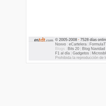
© 2005-2008
·
7528 días onli
Noxvo
:
eCartelera
|
Formula
Blogs :
Bits 20
|
Blog Navidad
F1 al día
|
Gadgetos
|
Microsb
Prohibida la reproducción de l