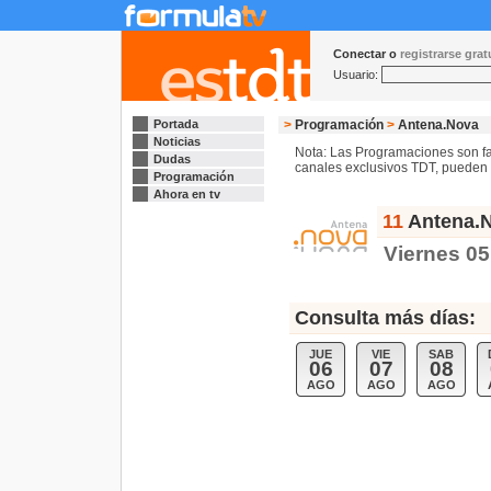
Conectar o
registrarse gra
Usuario:
Portada
>
Programación
>
Antena.Nova
Noticias
Nota: Las Programaciones son fac
Dudas
canales exclusivos TDT, pueden s
Programación
Ahora en tv
11
Antena.N
Viernes 05
Consulta más días:
JUE
VIE
SAB
06
07
08
AGO
AGO
AGO