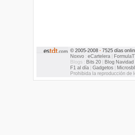
© 2005-2008
·
7525 días onli
Noxvo
:
eCartelera
|
Formula
Blogs :
Bits 20
|
Blog Navidad
F1 al día
|
Gadgetos
|
Microsb
Prohibida la reproducción de l