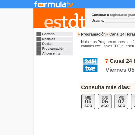
Conectar o
registrarse gra
Usuario:
Portada
>
Programación
>
Canal 24 Hora
Noticias
Nota: Las Programaciones son fac
Dudas
canales exclusivos TDT, pueden s
Programación
Ahora en tv
7
Canal 24 
Viernes 05
Consulta más días:
MIE
JUE
VIE
05
06
07
AGO
AGO
AGO