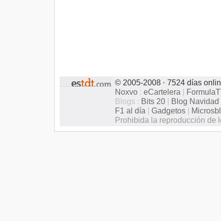
© 2005-2008
·
7524 días onli
Noxvo
:
eCartelera
|
Formula
Blogs :
Bits 20
|
Blog Navidad
F1 al día
|
Gadgetos
|
Microsb
Prohibida la reproducción de l