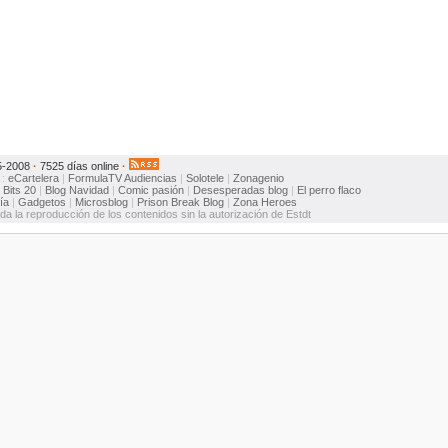
5-2008
·
7525 días online
·
:
eCartelera
|
FormulaTV
Audiencias
|
Solotele
|
Zonagenio
:
Bits 20
|
Blog Navidad
|
Comic pasión
|
Desesperadas blog
|
El perro flaco
ía
|
Gadgetos
|
Microsblog
|
Prison Break Blog
|
Zona Heroes
ida la reproducción de los contenidos sin la autorización de Estdt