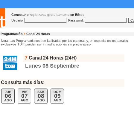
Conectar o
registrarse gratuitamente
en EStdt
Usuario:
Password:
Programación
>
Canal 24 Horas
Nota: Las Programaciones son facilitadas por las cadenas y, en especial en los canales
exclusivos TDT, pueden sufrir modificaciones sin previo aviso.
7
Canal 24 Horas (24H)
Lunes 08 Septiembre
Consulta más días:
JUE
VIE
SAB
DOM
06
07
08
09
AGO
AGO
AGO
AGO