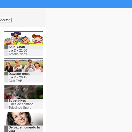
Shin-Chan
L a D - 21:00
Antena.Neox
Dawson crece
L a D - 20:15
Clan TVE
Superbikes
Fines de semana
Telecinco Sport
De vez en cuando la
vida