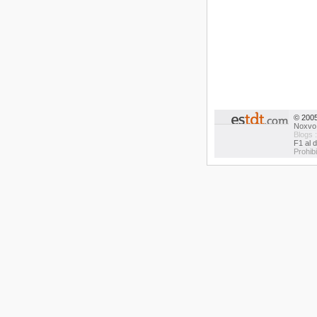
© 200
Noxvo
Blogs 
F1 al d
Prohib